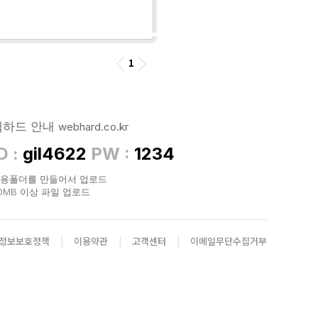
1
웹하드 안내
webhard.co.kr
D :
gil4622
PW :
1234
용폴더를 만들어서 업로드
0MB 이상 파일 업로드
정보보호정책
|
이용약관
|
고객센터
|
이메일무단수집거부