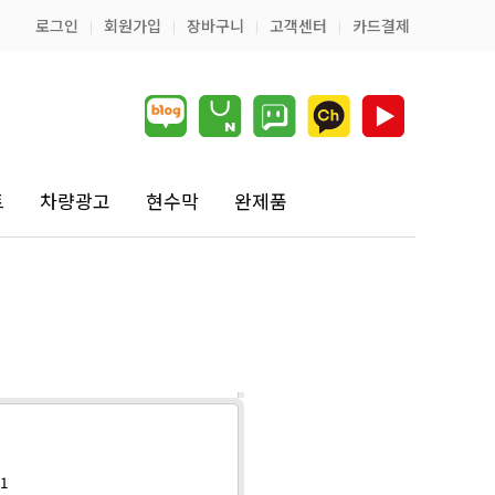
로그인
회원가입
장바구니
고객센터
카드결제
|
|
|
|
트
차량광고
현수막
완제품
01