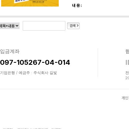
내 용 :
입금계좌
097-105267-04-014
I
기업은행 / 예금주 : 주식회사 길빛
전
2
개인