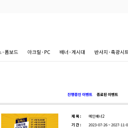
스·폼보드
아크릴·PC
배너·게시대
반사지·축광시
진행중인 이벤트
종료된 이벤트
제 목 :
메인배너2
기 간 :
2023-07-26 ~ 2027-11-