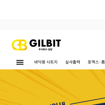
바닥용 시트지
실사출력
포맥스·
대량견적문의