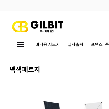
바닥용 시트지
실사출력
포맥스·
대량견적문의
백색페트지